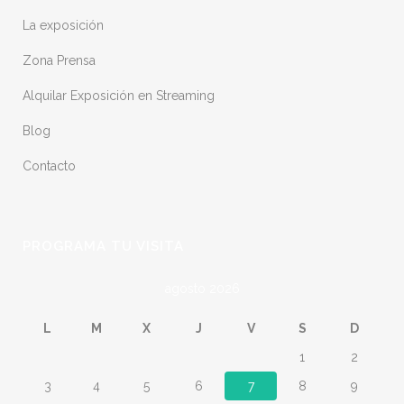
La exposición
Zona Prensa
Alquilar Exposición en Streaming
Blog
Contacto
PROGRAMA TU VISITA
agosto 2026
L
M
X
J
V
S
D
1
2
3
4
5
6
7
8
9