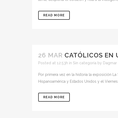
READ MORE
26 MAR
CATÓLICOS EN 
Posted at 12:53h
in
Sin categoría
by
Dagmar 
Por primera vez en la historia la exposición L
Hispanoamérica y Estados Unidos y el Viernes 2
READ MORE