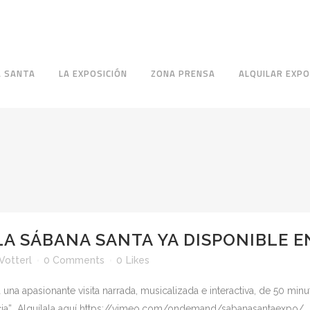
A SANTA
LA EXPOSICIÓN
ZONA PRENSA
ALQUILAR EXPO
LA SÁBANA SANTA YA DISPONIBLE 
Votterl
0 Comments
0
Likes
a una apasionante visita narrada, musicalizada e interactiva, de 50 mi
encia” Alquílala aquí https://vimeo.com/ondemand/sabanasantaexpo/ ..