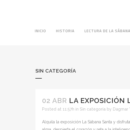
INICIO
HISTORIA
LECTURA DE LA SÁBAN
SIN CATEGORÍA
02 ABR
LA EXPOSICIÓN 
Posted at 11:57h
in
Sin categoría
by
Dagmar 
Alquila la exposición La Sábana Santa y disfrut
alma, despierta el corazón y reta a la intelig