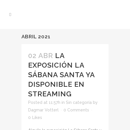
ABRIL 2021
02 ABR
LA
EXPOSICIÓN LA
SÁBANA SANTA YA
DISPONIBLE EN
STREAMING
Posted at 11:57h
in
Sin categoría
by
Dagmar Votterl
0 Comments
0
Likes