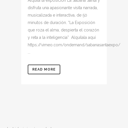
Alquila la exposición La Sábana Santa y
disfruta una apasionante visita narrada,
musicalizada e interactiva, de 50
minutos de duración. “La Exposición
que roza el alma, despierta el corazón
y reta a la inteligencia” Alquílala aquí
https://vimeo.com/ondemand/sabanasantaexpo/
...
READ MORE