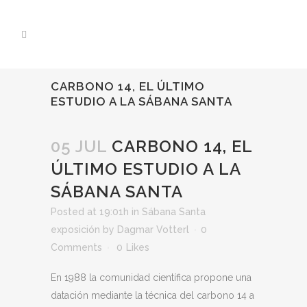
CARBONO 14, EL ÚLTIMO
ESTUDIO A LA SÁBANA SANTA
05 JUL
CARBONO 14, EL
ÚLTIMO ESTUDIO A LA
SÁBANA SANTA
Posted at 19:01h
in
Sábana Santa
exposición
by
Dagmar Votterl
0
Comments
0
Likes
En 1988 la comunidad científica propone una
datación mediante la técnica del carbono 14 a