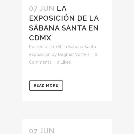
07 JUN
LA
EXPOSICIÓN DE LA
SÁBANA SANTA EN
CDMX
Posted at 11:18h
in
Sábana Santa
exposición
by
Dagmar Votterl
0
Comments
0
Likes
READ MORE
07 JUN