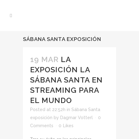
SÁBANA SANTA EXPOSICIÓN
19 MAR
LA
EXPOSICIÓN LA
SÁBANA SANTA EN
STREAMING PARA
EL MUNDO
Posted at 22:52h
in
Sábana Santa
exposición
by
Dagmar Votterl
0
Comments
0
Likes