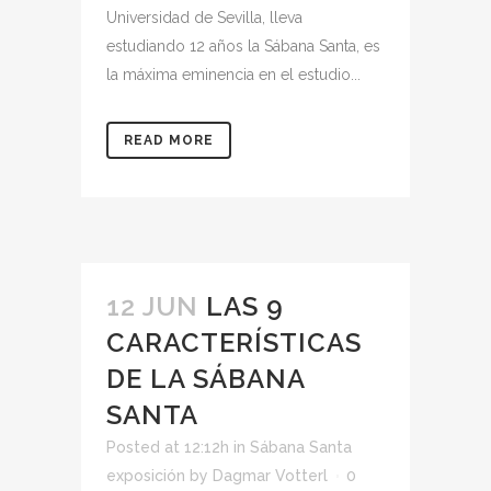
Universidad de Sevilla, lleva
estudiando 12 años la Sábana Santa, es
la máxima eminencia en el estudio...
READ MORE
12 JUN
LAS 9
CARACTERÍSTICAS
DE LA SÁBANA
SANTA
Posted at 12:12h
in
Sábana Santa
exposición
by
Dagmar Votterl
0