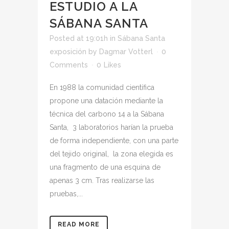
ESTUDIO A LA
SÁBANA SANTA
Posted at 19:01h
in
Sábana Santa
exposición
by
Dagmar Votterl
0
Comments
0
Likes
En 1988 la comunidad científica
propone una datación mediante la
técnica del carbono 14 a la Sábana
Santa, 3 laboratorios harían la prueba
de forma independiente, con una parte
del tejido original, la zona elegida es
una fragmento de una esquina de
apenas 3 cm. Tras realizarse las
pruebas,...
READ MORE