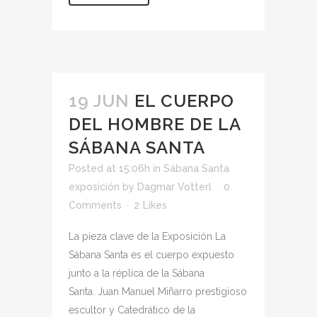
19 JUN
EL CUERPO
DEL HOMBRE DE LA
SÁBANA SANTA
Posted at 15:06h
in
Sábana Santa
exposición
by
Dagmar Votterl
0
Comments
2
Likes
La pieza clave de la Exposición La
Sábana Santa es el cuerpo expuesto
junto a la réplica de la Sábana
Santa. Juan Manuel Miñarro prestigioso
escultor y Catedrático de la