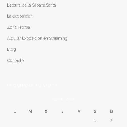
Lectura de la Sábana Santa
La exposición
Zona Prensa
Alquilar Exposición en Streaming
Blog
Contacto
PROGRAMA TU VISITA
agosto 2026
L
M
X
J
V
S
D
1
2