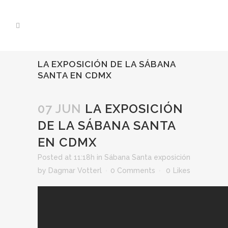
LA EXPOSICIÓN DE LA SÁBANA
SANTA EN CDMX
07 JUN
LA EXPOSICIÓN
DE LA SÁBANA SANTA
EN CDMX
Posted at 11:18h
in
Sábana Santa exposición
by
Dagmar Votterl
0 Comments
0
Likes